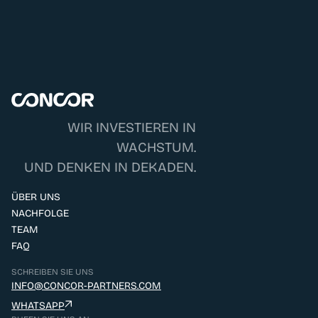
bereitsteht.
Hälfte. Bei ConCor helfen wir Ihnen, beides zu
erreichen: einen fairen Deal und die richtige
Wir vertrauen den Menschen vor Ort, die das
Nachfolge.
Unternehmen im Alltag führen, und stehen bei
den großen Fragen jederzeit zur Seite. Kein
ungewolltes Einmischen, nur Partnerschaft.
WIR INVESTIEREN IN
WACHSTUM.
UND DENKEN IN DEKADEN.
ÜBER UNS
NACHFOLGE
TEAM
FAQ
SCHREIBEN SIE UNS
INFO@CONCOR-PARTNERS.COM
WHATSAPP